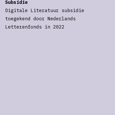
Subsidie
Digitale Literatuur subsidie
toegekend door Nederlands
Letterenfonds in 2022
Events
Ging in première op het International
Film Festival Rotterdam (IFFR) 2023
Kenmerken
Format/medium
Documentaire
Genre