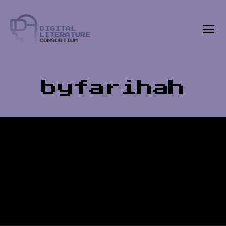
Menu
The
Digital
Literature
Consortium
byfarihah